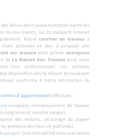
 des délais des travaux comptait parmi les
s de nos clients, car ils voulaient trouver
apidement. Notre
courtier en travaux
a
 leurs attentes et leur a proposé une
ment sur mesure
ainsi qu'une
entreprise
re de
La Maison Des Travaux
dont nous
oir-faire professionnel. Les artisans
dus disponibles dès le départ du locataire
 travaux conforme à notre estimation du
ovation d'appartement
effectués :
ain
complète (remplacement de faïence
 la baignoire et meuble vasque)
eprise des enduits, arrachage du papier
erre, peinture des murs et plafonds)
du
parquet
bois très abîmé dans une teinte