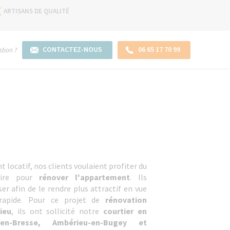
ARTISANS DE QUALITÉ
CONTACTEZ-NOUS
06 65 17 70 99
tion ?
 locatif, nos clients voulaient profiter du
aire pour
rénover l'appartement
. Ils
er afin de le rendre plus attractif en vue
 rapide. Pour ce projet de
rénovation
ieu
, ils ont sollicité notre
courtier en
n-Bresse, Ambérieu-en-Bugey et