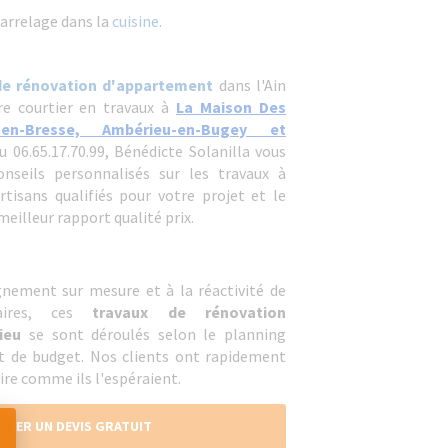
carrelage dans la
cuisine
.
de rénovation d'appartement
dans l'Ain
tre courtier en travaux à
La Maison Des
n-Bresse, Ambérieu-en-Bugey et
u 06.65.17.70.99, Bénédicte Solanilla vous
seils personnalisés sur les travaux à
artisans qualifiés pour votre projet et le
meilleur rapport qualité prix.
nement sur mesure et à la réactivité de
naires, ces
travaux de rénovation
ieu
se sont déroulés selon le planning
t de budget. Nos clients ont rapidement
ire comme ils l'espéraient.
NDER UN DEVIS GRATUIT