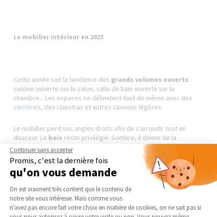
Le mobilier intérieur en 2023
Cette année suit la tendance des
grands volumes ouverts
:
cuisine ouverte sur le salon, salle de bain ouverte sur la
chambre... Les espaces se délimitent tout de même avec des
verrières
, des claustras et autres cloisons légères.
Le mobilier perd ses angles droits afin de s'arrondir tout en
douceur. Le
bois
reste privilégié. Sombre, il donne de la
profondeur ; clair, il apporte de la lumière.
Continuer sans accepter
Promis, c'est la dernière fois
On apprécie également le
béton
pour son aspect brut et le
qu'on vous demande
tadelakt
(enduit marocain), que l'on utilise en création de
Plateforme de Gestion du Consentement 
mobilier sur-mesure dans la cuisine, la salle de bain, la chambre,
On est vraiment très content que le contenu de
le salon…
notre site vous intéresse. Mais comme vous
Axeptio consent
n'avez pas encore fait votre choix en matière de cookies, on ne sait pas si
vous nous autorisez à suivre votre visite ou non. Vous pouvez même