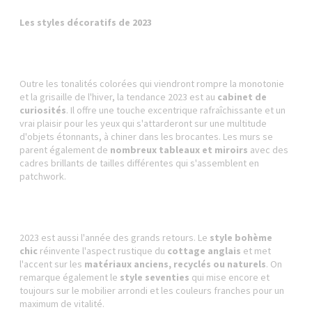
Les styles décoratifs de 2023
Outre les tonalités colorées qui viendront rompre la monotonie
et la grisaille de l'hiver, la tendance 2023 est au
cabinet de
curiosités
. Il offre une touche excentrique rafraîchissante et un
vrai plaisir pour les yeux qui s'attarderont sur une multitude
d'objets étonnants, à chiner dans les brocantes. Les murs se
parent également de
nombreux tableaux et miroirs
avec des
cadres brillants de tailles différentes qui s'assemblent en
patchwork.
2023 est aussi l'année des grands retours. Le
style bohème
chic
réinvente l'aspect rustique du
cottage anglais
et met
l'accent sur les
matériaux anciens, recyclés ou naturels
. On
remarque également le
style seventies
qui mise encore et
toujours sur le mobilier arrondi et les couleurs franches pour un
maximum de vitalité.