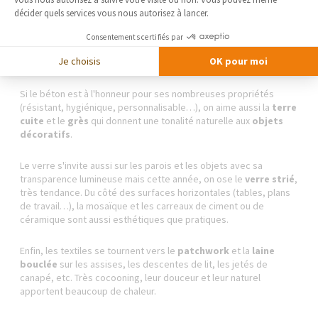
décider quels services vous nous autorisez à lancer.
Les matériaux tendances de 2023
Consentements certifiés par
Je choisis
OK pour moi
Si le béton est à l'honneur pour ses nombreuses propriétés
(résistant, hygiénique, personnalisable…), on aime aussi la
terre
cuite
et le
grès
qui donnent une tonalité naturelle aux
objets
décoratifs
.
Le verre s'invite aussi sur les parois et les objets avec sa
transparence lumineuse mais cette année, on ose le
verre strié
,
très tendance. Du côté des surfaces horizontales (tables, plans
de travail…), la mosaïque et les carreaux de ciment ou de
céramique sont aussi esthétiques que pratiques.
Enfin, les textiles se tournent vers le
patchwork
et la
laine
bouclée
sur les assises, les descentes de lit, les jetés de
canapé, etc. Très cocooning, leur douceur et leur naturel
apportent beaucoup de chaleur.