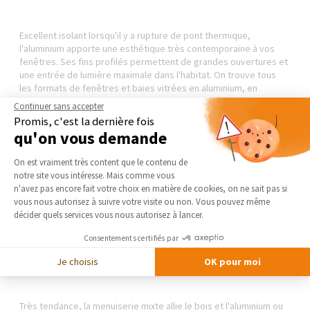
Excellent isolant lorsqu'il y a rupture de pont thermique,
l'aluminium apporte une esthétique très contemporaine à vos
fenêtres. Ses fins profilés permettent de grandes ouvertures et
une entrée de lumière maximale dans l'habitat. On trouve tous
les formats de fenêtres et baies vitrées en aluminium, en
standard ou sur-mesure.
Continuer sans accepter
Promis, c'est la dernière fois
Pour la fourniture, la dépose de l'ancienne fenêtre et la
pose de
qu'on vous demande
la fenêtre aluminium
, il faut compter un budget de 700 à 1 600
Plateforme de Gestion du Consentement 
€ en moyenne selon les travaux à effectuer, la taille de la
On est vraiment très content que le contenu de
menuiserie en alu, la qualité de la finition et le type de vitrage.
notre site vous intéresse. Mais comme vous
Axeptio consent
n'avez pas encore fait votre choix en matière de cookies, on ne sait pas si
vous nous autorisez à suivre votre visite ou non. Vous pouvez même
décider quels services vous nous autorisez à lancer.
Le prix des fenêtres en matériaux mixtes avec
Consentements certifiés par
remplacement
Je choisis
OK pour moi
Très tendance, la menuiserie mixte allie le bois et l'aluminium ou