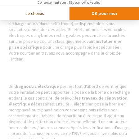
Consentements certifiés par
L'installation d'une borne requiert le savoir-faire d'un
Je choisis
OK pour moi
professionnel électricien certifié IRVE
(infrastructure de
recharge pour véhicule électrique), indispensable si vous
souhaitez demander des aides. En effet, même si les véhicules
électriques ou hybrides rechargeables peuvent être branchés
sur une prise de courant classique, mieux vaut
installer une
prise spécifique
pour une charge plus rapide et sécurisée !
Votre courtier en travaux vous accompagne dans le choix de
l'artisan.
Un
diagnostic électrique
permet tout d'abord de vérifier que
votre installation peut supporter la pose de la borne de recharge
et dans le cas contraire, de prévoir les
travaux de rénovation
électrique
nécessaires. Ensuite, l'électricien pose la borne en
monophasé ou triphasé selon vos besoins puis réalise son
raccordement au tableau de répartition électrique. Il ajoute un
dispositif de protection dédié et éventuellement un contacteur
heures pleines / heures creuses. Après les vérifications d'usage,
il procède à la mise en service de l'IRVE et vous n'avez plus qu'à