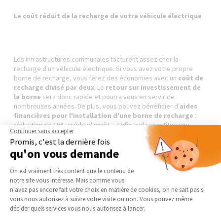
Le coût réduit de la recharge de votre véhicule électrique
Les infrastructures communales facturent assez cher la
recharge d'un véhicule électrique. Si vous avez votre propre
borne de recharge, vous ferez des économies avec un
coût de
recharge divisé par deux
. Le
retour sur investissement de
la borne
sera donc rapide et pourra vous en servir de
nombreuses années. De plus, vous pouvez bénéficier d'
aides
financières pour l'installation d'une borne de recharge
:
réduction de TVA, crédit d'impôt… Enfin, cela constitue une
Continuer sans accepter
réelle
plus-value sur votre bien immobilier
en cas de vente
Promis, c'est la dernière fois
ou de mise en location.
qu'on vous demande
Plateforme de Gestion du Consentement 
On est vraiment très content que le contenu de
notre site vous intéresse. Mais comme vous
Les travaux d'installation d'une borne de recharge pour
Axeptio consent
n'avez pas encore fait votre choix en matière de cookies, on ne sait pas si
véhicule électrique à domicile
vous nous autorisez à suivre votre visite ou non. Vous pouvez même
décider quels services vous nous autorisez à lancer.