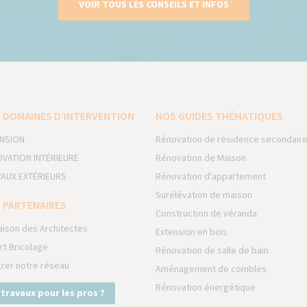
VOIR TOUS LES CONSEILS ET INFOS
 DOMAINES D’INTERVENTION
NOS GUIDES THÉMATIQUES
NSION
Rénovation de résidence secondair
VATION INTÉRIEURE
Rénovation de Maison
AUX EXTÉRIEURS
Rénovation d'appartement
Surélévation de maison
 PARTENAIRES
Construction de véranda
aison des Architectes
Extension en bois
rt Bricolage
Rénovation de salle de bain
grer notre réseau
Aménagement de combles
Rénovation énergétique
 travaux pour les pros ?