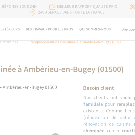
RÉPONSE SOUS 24H
MEILLEUR RAPPORT QUALITÉ PRIX
240 AGENCES DANS TOUTE LA FRANCE
 EXTÉRIEURS
DES TRAVAUX POUR LES PROS
QUI SOMMES-NOUS
Une ques
ne cheminée
Remplacement de cheminée à ambérieu-en-bugey (01500)
née à Ambérieu-en-Bugey (01500)
Besoin client
Nos clients ont voulu 
familiale
pour
remplac
existante. Comme l'ens
(
rénovation de salle 
rénovation de cuisine
.
cheminée
à notre
court