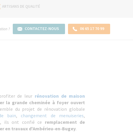
ARTISANS DE QUALITÉ
CONTACTEZ-NOUS
06 65 17 70 99
tion ?
profiter de leur
rénovation de maison
er la grande cheminée à foyer ouvert
emble du projet de rénovation globale
de bain
,
changement de menuiseries
,
..), ils ont confié ce
remplacement de
ier en travaux d'Ambérieu-en-Bugey
.