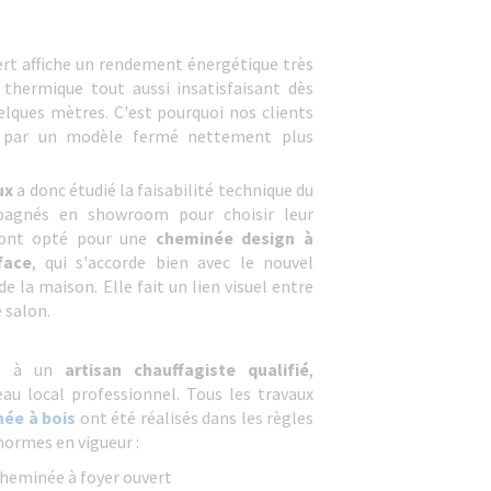
rt affiche un rendement énergétique très
thermique tout aussi insatisfaisant dès
elques mètres. C'est pourquoi nos clients
r par un modèle fermé nettement plus
ux
a donc étudié la faisabilité technique du
pagnés en showroom pour choisir leur
s ont opté pour une
cheminée design à
face
, qui s'accorde bien avec le nouvel
 la maison. Elle fait un lien visuel entre
e salon.
el à un
artisan chauffagiste qualifié
,
au local professionnel. Tous les travaux
née à bois
ont été réalisés dans les règles
 normes en vigueur :
cheminée à foyer ouvert