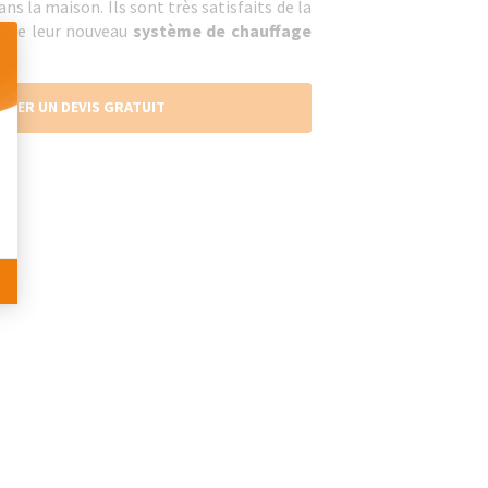
ns la maison. Ils sont très satisfaits de la
ue de leur nouveau
système de chauffage
NDER UN DEVIS GRATUIT
 Personnalisez vos Options