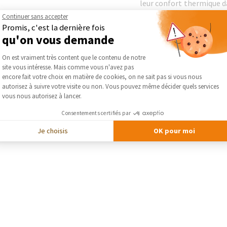
leur confort thermique da
qualité et de l'esthétiq
Continuer sans accepter
au bois
.
Promis, c'est la dernière fois
qu'on vous demande
DEMA
Plateforme de Gestion du Consentement :
On est vraiment très content que le contenu de notre
site vous intéresse. Mais comme vous n'avez pas
Axeptio consent
encore fait votre choix en matière de cookies, on ne sait pas si vous nous
autorisez à suivre votre visite ou non. Vous pouvez même décider quels services
vous nous autorisez à lancer.
Consentements certifiés par
Je choisis
OK pour moi