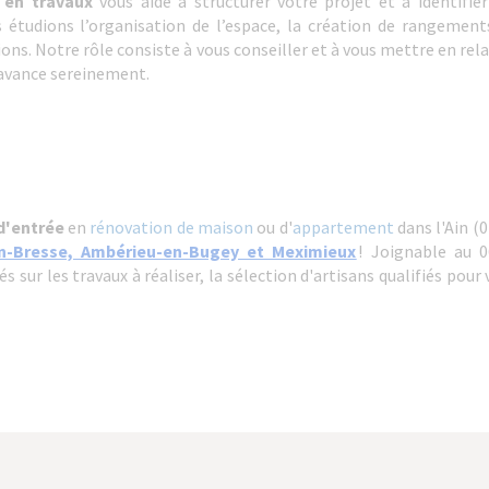
r en travaux
vous aide à structurer votre projet et à identifie
étudions l’organisation de l’espace, la création de rangements
tions. Notre rôle consiste à vous conseiller et à vous mettre en rel
avance sereinement.
d'entrée
en
rénovation de maison
ou d'
appartement
dans l'Ain (0
n-Bresse, Ambérieu-en-Bugey et Meximieux
! Joignable au 0
sur les travaux à réaliser, la sélection d'artisans qualifiés pour v