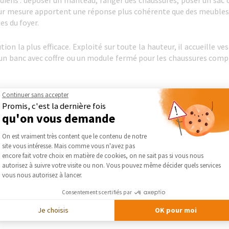
diens : déposer un manteau, ranger des chaussures, poser un sac 
r mesure apportent une réponse plus cohérente que des meubles 
es du foyer.
tion la plus efficace. Exploité sur toute la hauteur, il accueille 
s, un banc avec coffre ou un module fermé pour les chaussures com
rieur, l’espace sous les marches offre un potentiel de rangement i
Continuer sans accepter
’exploiter ce volume rarement utilisé tout en conservant une impre
Promis, c'est la dernière fois
qu'on vous demande
gencement participe aussi à l’équilibre esthétique. Des portes de
Plateforme de Gestion du Consentement :
On est vraiment très content que le contenu de notre
discrets intègrent les rangements dans le décor sans alourdir
site vous intéresse. Mais comme vous n'avez pas
eillante.
Axeptio consent
encore fait votre choix en matière de cookies, on ne sait pas si vous nous
autorisez à suivre votre visite ou non. Vous pouvez même décider quels services
vous nous autorisez à lancer.
riser l’espace ?
Consentements certifiés par
Je choisis
OK pour moi