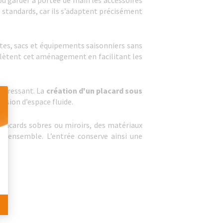
ou garder à portée de main les accessoires
standards, car ils s’adaptent précisément
vestes, sacs et équipements saisonniers sans
plètent cet aménagement en facilitant les
ntéressant. La
création d'un placard sous
ssion d’espace fluide.
 placards sobres ou miroirs, des matériaux
 Personnalisez vos Options
 l’ensemble. L’entrée conserve ainsi une