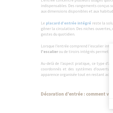
L’entrée concentre plusieurs usages quoti
indispensables. Des rangements conçus su
aux dimensions disponibles et aux habitud
Le
placard d’entrée intégré
reste la solu
gêner la circulation. Des niches ouverte
gestes du quotidien.
Lorsque l’entrée comprend l'escalier inté
l'escalier
ou de tiroirs intégrés permet d
Au-delà de l’aspect pratique, ce type d’a
coordonnés et des systèmes d’ouverture 
apparence organisée tout en restant accu
Décoration d’entrée : comment valo