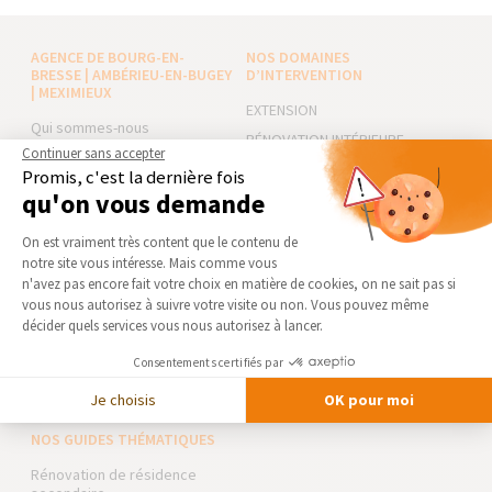
AGENCE DE BOURG-EN-
NOS DOMAINES
BRESSE | AMBÉRIEU-EN-BUGEY
D’INTERVENTION
| MEXIMIEUX
EXTENSION
Qui sommes-nous
RÉNOVATION INTÉRIEURE
Continuer sans accepter
Actualités
TRAVAUX EXTÉRIEURS
Promis, c'est la dernière fois
Notre charte qualité
qu'on vous demande
NOS PARTENAIRES
Partenaires
Plateforme de Gestion du Consentement 
On est vraiment très content que le contenu de
Trouver une agence
La Maison des Architectes
notre site vous intéresse. Mais comme vous
Devenir franchisé
Expert Bricolage
Axeptio consent
n'avez pas encore fait votre choix en matière de cookies, on ne sait pas si
vous nous autorisez à suivre votre visite ou non. Vous pouvez même
Foire aux Questions
Intégrer notre réseau
décider quels services vous nous autorisez à lancer.
Conditions générales
d’intervention
Des travaux pour les pros ?
Consentements certifiés par
Mentions légales
Je choisis
OK pour moi
NOS GUIDES THÉMATIQUES
Rénovation de résidence