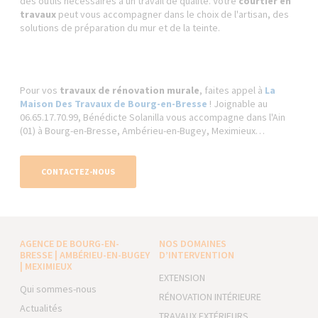
des outils nécessaires à un travail de qualité. Votre
courtier en
travaux
peut vous accompagner dans le choix de l'artisan, des
solutions de préparation du mur et de la teinte.
Pour vos
travaux de rénovation murale
, faites appel à
La
Maison Des Travaux de Bourg-en-Bresse
! Joignable au
06.65.17.70.99, Bénédicte Solanilla vous accompagne dans l'Ain
(01) à Bourg-en-Bresse, Ambérieu-en-Bugey, Meximieux…
CONTACTEZ-NOUS
AGENCE DE BOURG-EN-
NOS DOMAINES
BRESSE | AMBÉRIEU-EN-BUGEY
D’INTERVENTION
| MEXIMIEUX
EXTENSION
Qui sommes-nous
RÉNOVATION INTÉRIEURE
Actualités
TRAVAUX EXTÉRIEURS