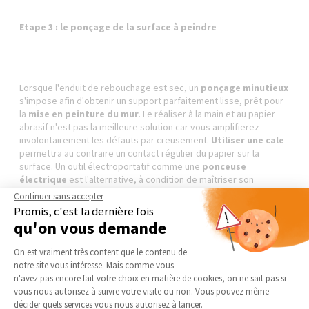
Etape 3 : le ponçage de la surface à peindre
Lorsque l'enduit de rebouchage est sec, un
ponçage minutieux
s'impose afin d'obtenir un support parfaitement lisse, prêt pour
la
mise en peinture du mur
. Le réaliser à la main et au papier
abrasif n'est pas la meilleure solution car vous amplifierez
involontairement les défauts par creusement.
Utiliser une cale
permettra au contraire un contact régulier du papier sur la
surface. Un outil électroportatif comme une
ponceuse
électrique
est l'alternative, à condition de maîtriser son
maniement.
Continuer sans accepter
Promis, c'est la dernière fois
qu'on vous demande
Plateforme de Gestion du Consentement 
On est vraiment très content que le contenu de
Etape 4 : l'application d'une sous-couche d'apprêt
notre site vous intéresse. Mais comme vous
Axeptio consent
n'avez pas encore fait votre choix en matière de cookies, on ne sait pas si
vous nous autorisez à suivre votre visite ou non. Vous pouvez même
décider quels services vous nous autorisez à lancer.