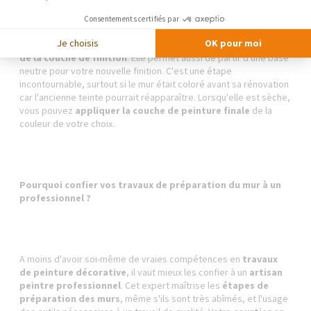
Quand vous avez terminé les trois premières étapes, quitte à
recommencer le rebouchage et le ponçage plusieurs fois jusqu'à
Consentements certifiés par
obtenir un support lisse, on applique une
sous-couche
Je choisis
OK pour moi
d'apprêt
. Cette couche d'accrochage blanche
facilite la tenue
de la couche de finition
. Elle permet aussi de partir d'une base
neutre pour votre nouvelle finition. C'est une étape
incontournable, surtout si le mur était coloré avant sa rénovation
car l'ancienne teinte pourrait réapparaître. Lorsqu'elle est sèche,
vous pouvez
appliquer la couche de peinture finale
de la
couleur de votre choix.
Pourquoi confier vos travaux de préparation du mur à un
professionnel ?
A moins d'avoir soi-même de vraies compétences en
travaux
de peinture décorative
, il vaut mieux les confier à un
artisan
peintre professionnel
. Cet expert maîtrise les
étapes de
préparation des murs
, même s'ils sont très abîmés, et l'usage