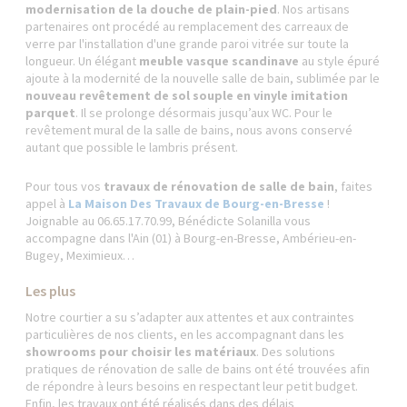
modernisation de la douche de plain-pied
. Nos artisans
partenaires ont procédé au remplacement des carreaux de
verre par l'installation d'une grande paroi vitrée sur toute la
longueur. Un élégant
meuble vasque scandinave
au style épuré
ajoute à la modernité de la nouvelle salle de bain, sublimée par le
nouveau revêtement de sol souple en vinyle imitation
parquet
. Il se prolonge désormais jusqu’aux WC. Pour le
revêtement mural de la salle de bains, nous avons conservé
autant que possible le lambris présent.
Pour tous vos
travaux de rénovation de salle de bain
, faites
appel à
La Maison Des Travaux de Bourg-en-Bresse
!
Joignable au 06.65.17.70.99, Bénédicte Solanilla vous
accompagne dans l'Ain (01) à Bourg-en-Bresse, Ambérieu-en-
Bugey, Meximieux…
Les plus
Notre courtier a su s’adapter aux attentes et aux contraintes
particulières de nos clients, en les accompagnant dans les
showrooms pour choisir les matériaux
. Des solutions
pratiques de rénovation de salle de bains ont été trouvées afin
de répondre à leurs besoins en respectant leur petit budget.
Enfin, les travaux ont été réalisés dans des délais