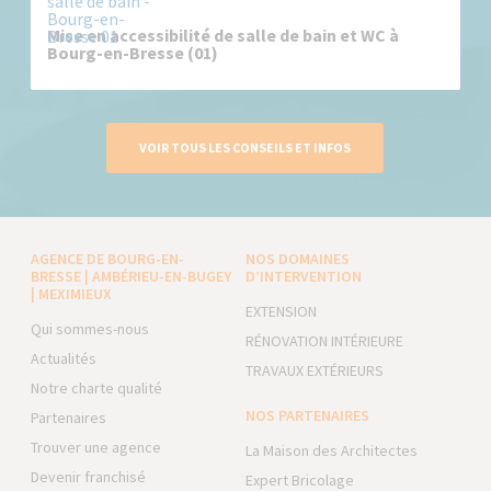
Mise en accessibilité de salle de bain et WC à
Bourg-en-Bresse (01)
VOIR TOUS LES CONSEILS ET INFOS
AGENCE DE BOURG-EN-
NOS DOMAINES
BRESSE | AMBÉRIEU-EN-BUGEY
D’INTERVENTION
| MEXIMIEUX
EXTENSION
Qui sommes-nous
RÉNOVATION INTÉRIEURE
Actualités
TRAVAUX EXTÉRIEURS
Notre charte qualité
NOS PARTENAIRES
Partenaires
Trouver une agence
La Maison des Architectes
Devenir franchisé
Expert Bricolage