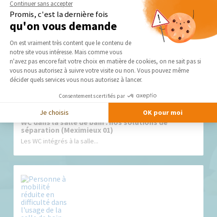
Continuer sans accepter
Promis, c'est la dernière fois
qu'on vous demande
Nos derniers conseils et actus
Plateforme de Gestion du Consentement 
On est vraiment très content que le contenu de
notre site vous intéresse. Mais comme vous
Axeptio consent
n'avez pas encore fait votre choix en matière de cookies, on ne sait pas si
vous nous autorisez à suivre votre visite ou non. Vous pouvez même
décider quels services vous nous autorisez à lancer.
Consentements certifiés par
Je choisis
OK pour moi
WC dans la salle de bain : nos solutions de
séparation (Meximieux 01)
Les WC intégrés à la salle...