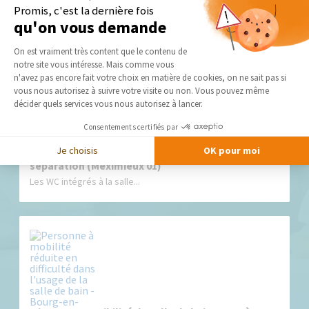
Promis, c'est la dernière fois
qu'on vous demande
Nos derniers conseils et actus
Plateforme de Gestion du Consentement 
On est vraiment très content que le contenu de
notre site vous intéresse. Mais comme vous
Axeptio consent
n'avez pas encore fait votre choix en matière de cookies, on ne sait pas si
vous nous autorisez à suivre votre visite ou non. Vous pouvez même
décider quels services vous nous autorisez à lancer.
Consentements certifiés par
Je choisis
OK pour moi
WC dans la salle de bain : nos solutions de
séparation (Meximieux 01)
Les WC intégrés à la salle...