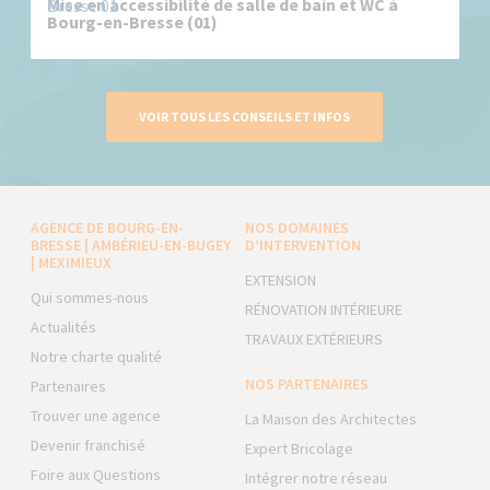
Mise en accessibilité de salle de bain et WC à
Bourg-en-Bresse (01)
VOIR TOUS LES CONSEILS ET INFOS
AGENCE DE BOURG-EN-
NOS DOMAINES
BRESSE | AMBÉRIEU-EN-BUGEY
D’INTERVENTION
| MEXIMIEUX
EXTENSION
Qui sommes-nous
RÉNOVATION INTÉRIEURE
Actualités
TRAVAUX EXTÉRIEURS
Notre charte qualité
NOS PARTENAIRES
Partenaires
Trouver une agence
La Maison des Architectes
Devenir franchisé
Expert Bricolage
Foire aux Questions
Intégrer notre réseau