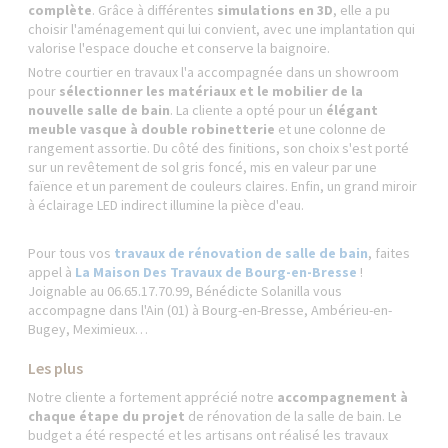
complète
. Grâce à différentes
simulations en 3D
, elle a pu
choisir l'aménagement qui lui convient, avec une implantation qui
valorise l'espace douche et conserve la baignoire.
Notre courtier en travaux l'a accompagnée dans un showroom
pour
sélectionner les matériaux et le mobilier de la
nouvelle salle de bain
. La cliente a opté pour un
élégant
meuble vasque à double robinetterie
et une colonne de
rangement assortie. Du côté des finitions, son choix s'est porté
sur un revêtement de sol gris foncé, mis en valeur par une
faïence et un parement de couleurs claires. Enfin, un grand miroir
à éclairage LED indirect illumine la pièce d'eau.
Pour tous vos
travaux de rénovation de salle de bain
, faites
appel à
La Maison Des Travaux de Bourg-en-Bresse
!
Joignable au 06.65.17.70.99, Bénédicte Solanilla vous
accompagne dans l'Ain (01) à Bourg-en-Bresse, Ambérieu-en-
Bugey, Meximieux…
Les plus
Notre cliente a fortement apprécié notre
accompagnement à
chaque étape du projet
de rénovation de la salle de bain. Le
budget a été respecté et les artisans ont réalisé les travaux