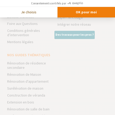
NOS PARTENAIRES
Partenaires
Consentements certifiés par
Trouver une agence
La Maison des Architectes
Je choisis
OK pour moi
Devenir franchisé
Expert Bricolage
Foire aux Questions
Intégrer notre réseau
Conditions générales
d’intervention
Des travaux pour les pros ?
Mentions légales
NOS GUIDES THÉMATIQUES
Rénovation de résidence
secondaire
Rénovation de Maison
Rénovation d'appartement
Surélévation de maison
Construction de véranda
Extension en bois
Rénovation de salle de bain