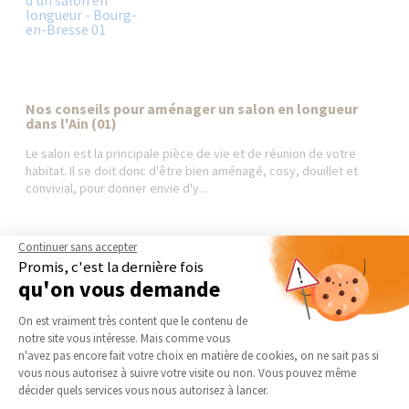
Nos conseils pour aménager un salon en longueur
dans l'Ain (01)
Le salon est la principale pièce de vie et de réunion de votre
habitat. Il se doit donc d'être bien aménagé, cosy, douillet et
convivial, pour donner envie d'y...
Continuer sans accepter
Promis, c'est la dernière fois
qu'on vous demande
AGENCE DE BOURG-EN-
NOS DOMAINES
BRESSE | AMBÉRIEU-EN-BUGEY
D’INTERVENTION
Plateforme de Gestion du Consentement 
| MEXIMIEUX
On est vraiment très content que le contenu de
EXTENSION
notre site vous intéresse. Mais comme vous
Qui sommes-nous
Axeptio consent
RÉNOVATION INTÉRIEURE
n'avez pas encore fait votre choix en matière de cookies, on ne sait pas si
Actualités
vous nous autorisez à suivre votre visite ou non. Vous pouvez même
TRAVAUX EXTÉRIEURS
décider quels services vous nous autorisez à lancer.
Notre charte qualité