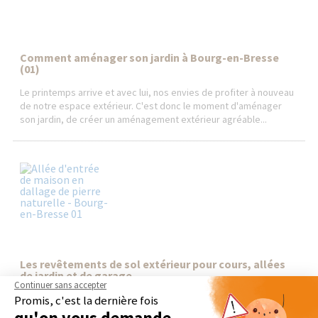
Comment aménager son jardin à Bourg-en-Bresse
(01)
Le printemps arrive et avec lui, nos envies de profiter à nouveau
de notre espace extérieur. C'est donc le moment d'aménager
son jardin, de créer un aménagement extérieur agréable...
Les revêtements de sol extérieur pour cours, allées
de jardin et de garage...
Continuer sans accepter
Pour l'aménagement extérieur, on opte pour des revêtements
Promis, c'est la dernière fois
de sol esthétiques mais surtout solides, faciles à entretenir et
qu'on vous demande