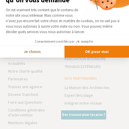
résistants aux intempéries. Ils peuvent...
Plateforme de Gestion du Consentement 
On est vraiment très content que le contenu de
notre site vous intéresse. Mais comme vous
Axeptio consent
n'avez pas encore fait votre choix en matière de cookies, on ne sait pas si
vous nous autorisez à suivre votre visite ou non. Vous pouvez même
décider quels services vous nous autorisez à lancer.
AGENCE DE BOURG-EN-
NOS DOMAINES
BRESSE | AMBÉRIEU-EN-BUGEY
D’INTERVENTION
Consentements certifiés par
| MEXIMIEUX
EXTENSION
Je choisis
OK pour moi
Qui sommes-nous
RÉNOVATION INTÉRIEURE
Actualités
TRAVAUX EXTÉRIEURS
Notre charte qualité
NOS PARTENAIRES
Partenaires
Trouver une agence
La Maison des Architectes
Devenir franchisé
Expert Bricolage
Foire aux Questions
Intégrer notre réseau
Conditions générales
d’intervention
Des travaux pour les pros ?
Mentions légales