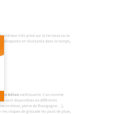
extérieur très prisé sur la terrasse ou la
ntidérapante et résistante dans le temps,
 Personnalisez vos Options
se en béton
vieillissante. L'un comme
 Ils sont disponibles en différents
 pierre bleue, pierre de Bourgogne…),
les risques de glissade les jours de pluie,