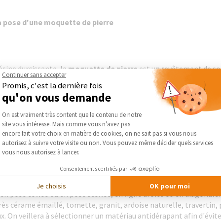
a pose d'une moquette de pierre
sine durcissante, la
moquette de pierre
est un revêtement de sol 
Continuer sans accepter
ar sa teinte et crée une ambiance très contemporaine. Drainante, a
Promis, c'est la dernière fois
ent sur la dalle en béton.
qu'on vous demande
Plateforme de Gestion du Consentement :
On est vraiment très content que le contenu de notre
site vous intéresse. Mais comme vous n'avez pas
Axeptio consent
encore fait votre choix en matière de cookies, on ne sait pas si vous nous
 béton par un carrelage ou un dallage
autorisez à suivre votre visite ou non. Vous pouvez même décider quels services
vous nous autorisez à lancer.
Consentements certifiés par
e
ou le
dallage en pierre naturelle
permet d'
habiller une terras
Je choisis
OK pour moi
, en pose collée ou en pose scellée, en ligne droite ou en diagonale.
ès cérame émaillé, tomette, granit, ardoise naturelle, travertin,
 On veillera à sélectionner un matériau antidérapant afin d'éviter 