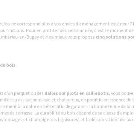
et/ou ne correspond plus à vos envies d'aménagement extérieur ? Lo
u finitions. Pour en profiter dès cette année, c'est le moment de 
 Ambérieu-en-Bugey et Meximieux vous propose
cinq solutions po
du bois
es d'un parquet ou des
dalles sur plots en caillebotis
, vous pouve
 matériau est authentique et chaleureux, disponible en essence de bo
ectement à la dalle en béton afin de garantir la bonne tenue de la 
mes de terrasse. La durabilité du bois dépend de sa classe d'emploi
 xylophages et champignons lignivores) et la décoloration liée au