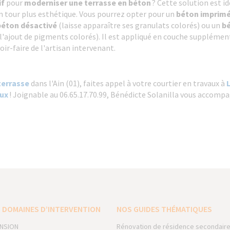
if
pour
moderniser une terrasse en béton
? Cette solution est i
un tour plus esthétique. Vous pourrez opter pour un
béton imprim
béton désactivé
(laisse apparaître ses granulats colorés) ou un
bé
l'ajout de pigments colorés). Il est appliqué en couche supplément
ir-faire de l'artisan intervenant.
terrasse
dans l'Ain (01), faites appel à votre courtier en travaux à
eux
! Joignable au 06.65.17.70.99, Bénédicte Solanilla vous accompa
 DOMAINES D’INTERVENTION
NOS GUIDES THÉMATIQUES
NSION
Rénovation de résidence secondair