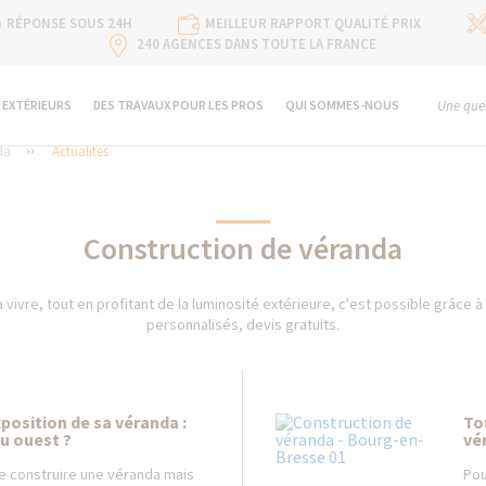
RÉPONSE SOUS 24H
MEILLEUR RAPPORT QUALITÉ PRIX
240 AGENCES DANS TOUTE LA FRANCE
 EXTÉRIEURS
DES TRAVAUX POUR LES PROS
QUI SOMMES-NOUS
Une ques
da
Actualités
Construction de véranda
 vivre, tout en profitant de la luminosité extérieure, c'est possible grâce à 
personnalisés, devis gratuits.
xposition de sa véranda :
To
ou ouest ?
vé
 construire une véranda mais
Pou