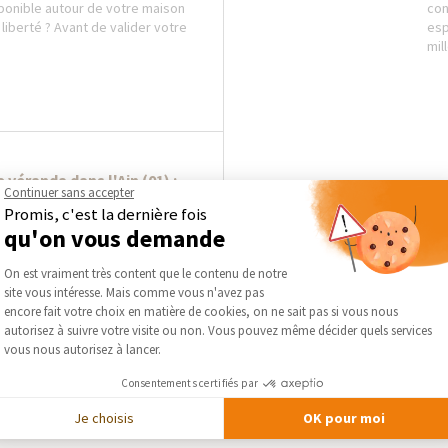
ponible autour de votre maison
con
liberté ? Avant de valider votre
esp
mil
 véranda dans l'Ain (01) :
Continuer sans accepter
es en verre ou...
Promis, c'est la dernière fois
struire une véranda afin de
qu'on vous demande
pace de vie supplémentaire et
Plateforme de Gestion du Consentement :
son ? Plusieurs solutions de
On est vraiment très content que le contenu de notre
les...
site vous intéresse. Mais comme vous n'avez pas
Axeptio consent
encore fait votre choix en matière de cookies, on ne sait pas si vous nous
autorisez à suivre votre visite ou non. Vous pouvez même décider quels services
vous nous autorisez à lancer.
Consentements certifiés par
Je choisis
OK pour moi