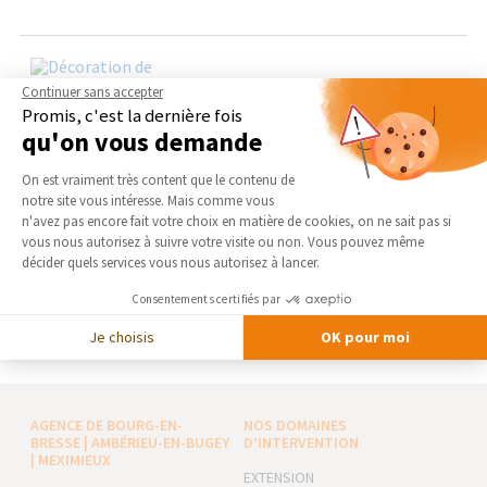
Continuer sans accepter
Promis, c'est la dernière fois
qu'on vous demande
Plateforme de Gestion du Consentement 
On est vraiment très content que le contenu de
notre site vous intéresse. Mais comme vous
Nos solutions pour bien décorer une chambre
Axeptio consent
n'avez pas encore fait votre choix en matière de cookies, on ne sait pas si
d'enfant dans l'Ain (01)
vous nous autorisez à suivre votre visite ou non. Vous pouvez même
décider quels services vous nous autorisez à lancer.
Vous souhaitez refaire la déco d'une chambre d'enfant ? Vous
vous demandez comment aménager une chambre pour un
Consentements certifiés par
garçon ou une fille ? Les enfants aiment la décoration...
Je choisis
OK pour moi
AGENCE DE BOURG-EN-
NOS DOMAINES
BRESSE | AMBÉRIEU-EN-BUGEY
D’INTERVENTION
| MEXIMIEUX
EXTENSION