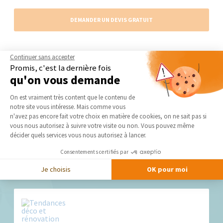
DEMANDER UN DEVIS GRATUIT
Continuer sans accepter
Promis, c'est la dernière fois
Les réalisations similaires
qu'on vous demande
Décoration d'intérieur
Plateforme de Gestion du Consentement 
On est vraiment très content que le contenu de
notre site vous intéresse. Mais comme vous
Axeptio consent
n'avez pas encore fait votre choix en matière de cookies, on ne sait pas si
vous nous autorisez à suivre votre visite ou non. Vous pouvez même
décider quels services vous nous autorisez à lancer.
Consentements certifiés par
Nos derniers conseils et actus
Je choisis
OK pour moi