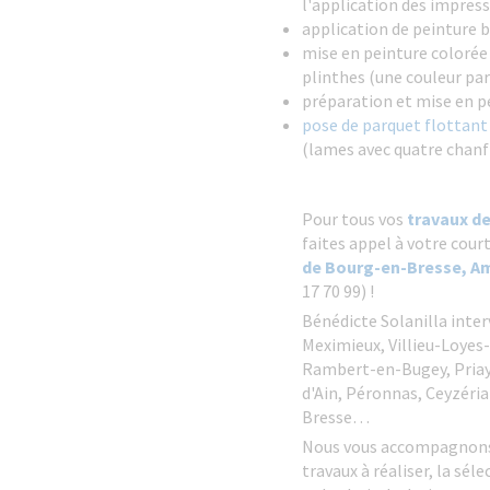
l'application des impress
application de peinture 
mise en peinture colorée 
plinthes (une couleur par
préparation et mise en p
pose de parquet flottant 
(lames avec quatre chanfr
Pour tous vos
travaux de
faites appel à votre cour
de Bourg-en-Bresse, A
17 70 99) !
Bénédicte Solanilla inte
Meximieux, Villieu-Loyes
Rambert-en-Bugey, Priay,
d'Ain, Péronnas, Ceyzéri
Bresse…
Nous vous accompagnons p
travaux à réaliser, la sél