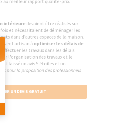
ux au meilleur rapport qualité-prix.
n intérieure
devaient être réalisés sur
 fois et nécessitaient de déménager les
ients dans d'autres espaces de la maison.
 avec l'artisan à
optimiser les délais de
 effectuer les travaux dans les délais
 par l'organisation des travaux et le
 Personnalisez vos Options
ont laissé un avis 5 étoiles et un
ous pour la proposition des professionnels
NDER UN DEVIS GRATUIT