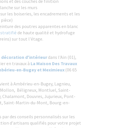
ions et des couches de finition
blanche sur les murs
sur les boiseries, les encadrements et les
 pièce)
einture des poutres apparentes en blanc
stratifié
de haute qualité et hydrofuge
eins) sur tout l'étage.
 décoration d'intérieur
dans l'Ain (01),
tier en travaux à
La Maison Des Travaux
mbérieu-en-Bugey et Meximieux
(06 65
rvient à Ambérieu-en-Bugey, Lagnieu,
-Mollon, Béligneux, Montluel, Saint-
 Chalamont, Douvres, Jujurieux, Pont-
at, Saint-Martin-du-Mont, Bourg-en-
ar des conseils personnalisés sur les
ection d'artisans qualifiés pour votre projet