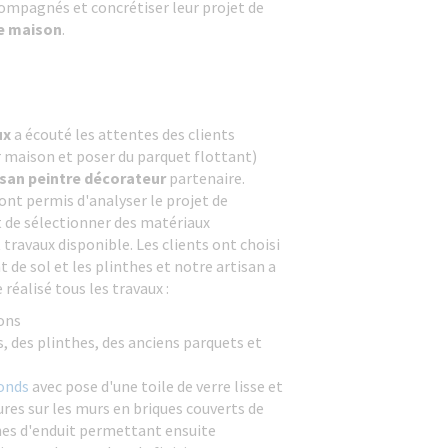
ompagnés et concrétiser leur projet de
de maison
.
ux
a écouté les attentes des clients
r maison et poser du parquet flottant)
isan peintre décorateur
partenaire.
ont permis d'analyser le projet de
 de sélectionner des matériaux
ravaux disponible. Les clients ont choisi
 de sol et les plinthes et notre artisan a
e réalisé tous les travaux :
ions
, des plinthes, des anciens parquets et
fonds
avec pose d'une toile de verre lisse et
ssures sur les murs en briques couverts de
ches d'enduit permettant ensuite