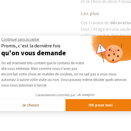
et le choix du devis trava
Les plus
Ces travaux de
décoratio
tout l'étage en une seule
enfants en bas âge des cl
Continuer sans accepter
Nous avons donc travaillé
Promis, c'est la dernière fois
chantier
et avons réussi à
qu'on vous demande
annoncés. Très satisfaits
Plateforme de Gestion du Consentement :
résultat, les clients nous 
On est vraiment très content que le contenu de notre
commentaire :
"merci à v
site vous intéresse. Mais comme vous n'avez pas
Axeptio consent
très compétents !"
encore fait votre choix en matière de cookies, on ne sait pas si vous nous
autorisez à suivre votre visite ou non. Vous pouvez même décider quels services
vous nous autorisez à lancer.
DEMA
Consentements certifiés par
Je choisis
OK pour moi