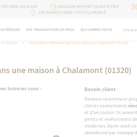
RÉPONSE SOUS 24H
MEILLEUR RAPPORT QUALITÉ PRIX
240 AGENCES DANS TOUTE LA FRANCE
 EXTÉRIEURS
DES TRAVAUX POUR LES PROS
QUI SOMMES-NOUS
Une ques
d'intérieur
Décoration intérieure dans une maison à chalamont (01320)
dans une maison à Chalamont (01320)
Besoin client
Devenus récemment propr
clients souhaitaient
réno
et d'un couloir. Ils avaie
peints et revêtements de
modernes. Après avoir c
abandonné par manque de