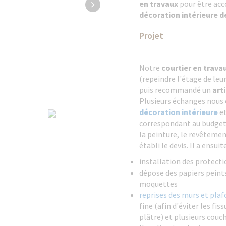
en travaux
pour être acc
décoration intérieure 
Projet
Notre
courtier en trava
(repeindre l'étage de leu
puis recommandé un
art
Plusieurs échanges nous 
décoration intérieure
et
correspondant au budget t
la peinture, le revêtement
établi le devis. Il a ensuit
installation des protect
dépose des papiers peints
moquettes
reprises des murs et pla
fine (afin d'éviter les fi
plâtre) et plusieurs cou