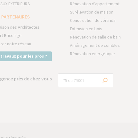
AUX EXTÉRIEURS
Rénovation d'appartement
Surélévation de maison
 PARTENAIRES
Construction de véranda
aison des Architectes
Extension en bois
rt Bricolage
Rénovation de salle de bain
grer notre réseau
Aménagement de combles
Rénovation énergétique
 travaux pour les pros ?
gence près de chez vous
roits réservés.