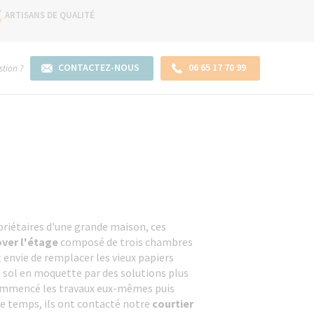
ARTISANS DE QUALITÉ
CONTACTEZ-NOUS
06 65 17 70 99
tion ?
iétaires d'une grande maison, ces
ver l'étage
composé de trois chambres
nt envie de remplacer les vieux papiers
 sol en moquette par des solutions plus
ommencé les travaux eux-mêmes puis
 temps, ils ont contacté notre
courtier