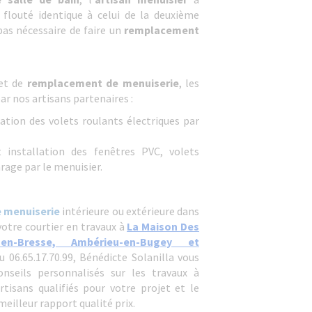
flouté identique à celui de la deuxième
 pas nécessaire de faire un
remplacement
jet de
remplacement de menuiserie
, les
ar nos artisans partenaires :
tation des volets roulants électriques par
t installation des fenêtres PVC, volets
rage par le menuisier.
e menuiserie
intérieure ou extérieure dans
 votre courtier en travaux à
La Maison Des
n-Bresse, Ambérieu-en-Bugey et
u 06.65.17.70.99, Bénédicte Solanilla vous
seils personnalisés sur les travaux à
artisans qualifiés pour votre projet et le
meilleur rapport qualité prix.