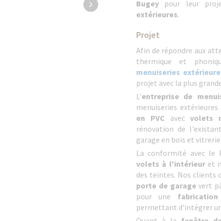
Bugey
pour leur proj
extérieures
.
Projet
Afin de répondre aux att
thermique et phoniqu
menuiseries extérieure
projet avec la plus grand
L'
entreprise de menui
menuiseries extérieures 
en PVC
avec
volets 
rénovation de l'existan
garage en bois et vitrerie
La conformité avec le
volets à l'intérieur
et n
des teintes. Nos clients 
porte de garage
vert pâ
pour une
fabricatio
permettant d'intégrer un
Quant à la
fenêtre d