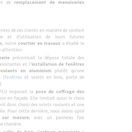
et de
remplacement de menuiseries
entes de ces clients en matière de confort
e et d'utilisation de leurs futures
s
, notre
courtier en travaux
a étudié le
e attention.
serie
préconisait la dépose totale des
existantes et l'
installation de fenêtres
roulants en aluminium
plutôt qu'une
t (
fenêtres
et volets en bois, porte de
).
 PLU imposait la
pose du coffrage des
on en façade. Elle limitait aussi le choix
ont donc choisi des volets roulants et une
le. Pour cette dernière, nous avons opté
n sur mesure
, avec un panneau fixe
e chatière.
e salle de bain
, l'
artisan menuisier
a