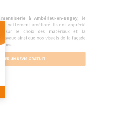
 menuiserie à Ambérieu-en-Bugey
, le
'est nettement amélioré. Ils ont apprécié
t sur le choix des matériaux et la
travaux ainsi que nos visuels de la façade
eries.
 Personnalisez vos Options
NDER UN DEVIS GRATUIT