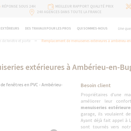
RÉPONSE SOUS 24H
MEILLEUR RAPPORT QUALITÉ PRIX
240 AGENCES DANS TOUTE LA FRANCE
 EXTÉRIEURS
DES TRAVAUX POUR LES PROS
QUI SOMMES-NOUS
Une ques
 de fenêtre et porte
Remplacement de menuiseries extérieures à ambérieu-en
eries extérieures à Ambérieu-en-Bu
Besoin client
Propriétaires d'une ma
améliorer leur confo
menuiseries extérieure
garage, ils voulaient de
Ayant déjà fait appel à 
sont tournés vers not