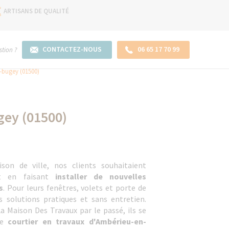
ARTISANS DE QUALITÉ
CONTACTEZ-NOUS
06 65 17 70 99
tion ?
-bugey (01500)
gey (01500)
ison de ville, nos clients souhaitaient
rt en faisant
installer de nouvelles
s
. Pour leurs fenêtres, volets et porte de
s solutions pratiques et sans entretien.
La Maison Des Travaux par le passé, ils se
re
courtier en travaux d'Ambérieu-en-