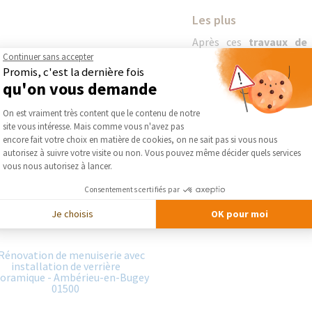
Les plus
Après ces
travaux de
confort de nos clients s
Continuer sans accepter
Promis, c'est la dernière fois
notre accompagnemen
qu'on vous demande
déclaration préalable de 
avec ses nouvelles menuis
Plateforme de Gestion du Consentement :
On est vraiment très content que le contenu de notre
site vous intéresse. Mais comme vous n'avez pas
DEMA
Axeptio consent
encore fait votre choix en matière de cookies, on ne sait pas si vous nous
autorisez à suivre votre visite ou non. Vous pouvez même décider quels services
vous nous autorisez à lancer.
Consentements certifiés par
Je choisis
OK pour moi