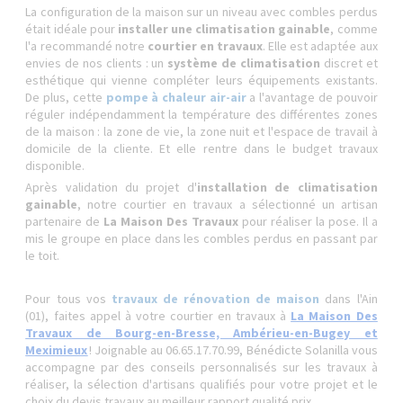
La configuration de la maison sur un niveau avec combles perdus
était idéale pour
installer une climatisation gainable
, comme
l'a recommandé notre
courtier en travaux
. Elle est adaptée aux
envies de nos clients : un
système de climatisation
discret et
esthétique qui vienne compléter leurs équipements existants.
De plus, cette
pompe à chaleur air-air
a l'avantage de pouvoir
réguler indépendamment la température des différentes zones
de la maison : la zone de vie, la zone nuit et l'espace de travail à
domicile de la cliente. Et elle rentre dans le budget travaux
disponible.
Après validation du projet d'
installation de climatisation
gainable
, notre courtier en travaux a sélectionné un artisan
partenaire de
La Maison Des Travaux
pour réaliser la pose. Il a
mis le groupe en place dans les combles perdus en passant par
le toit.
Pour tous vos
travaux de rénovation de maison
dans l'Ain
(01), faites appel à votre courtier en travaux à
La Maison Des
Travaux de Bourg-en-Bresse, Ambérieu-en-Bugey et
Meximieux
! Joignable au 06.65.17.70.99, Bénédicte Solanilla vous
accompagne par des conseils personnalisés sur les travaux à
réaliser, la sélection d'artisans qualifiés pour votre projet et le
choix du devis travaux au meilleur rapport qualité prix.