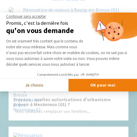
Continuer sans accepter
Promis, c'est la dernière fois
qu'on vous demande
Plateforme de Gestion du Consentement 
On est vraiment très content que le contenu de
Nos derniers conseils et actus
notre site vous intéresse. Mais comme vous
Axeptio consent
n'avez pas encore fait votre choix en matière de cookies, on ne sait pas si
vous nous autorisez à suivre votre visite ou non. Vous pouvez même
décider quels services vous nous autorisez à lancer.
Consentements certifiés par
Je choisis
OK pour moi
Travaux : quelles autorisations d'urbanisme
prévoir à Meximieux (01) ?
Vous souhaitez remplacer vos fenêtres,...