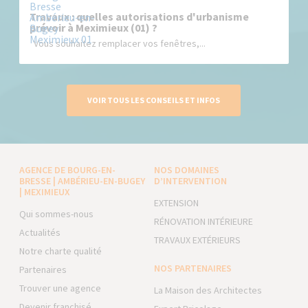
Travaux : quelles autorisations d'urbanisme
prévoir à Meximieux (01) ?
Vous souhaitez remplacer vos fenêtres,...
VOIR TOUS LES CONSEILS ET INFOS
AGENCE DE BOURG-EN-
NOS DOMAINES
BRESSE | AMBÉRIEU-EN-BUGEY
D’INTERVENTION
| MEXIMIEUX
EXTENSION
Qui sommes-nous
RÉNOVATION INTÉRIEURE
Actualités
TRAVAUX EXTÉRIEURS
Notre charte qualité
NOS PARTENAIRES
Partenaires
Trouver une agence
La Maison des Architectes
Devenir franchisé