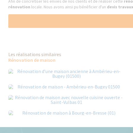
Afin de concrétiser les envies de nos clients et de réaliser cette
réno
rénovation
locale. Nous avons ainsi pu bénéficier d'un
devis travau
Les réalisations similaires
Rénovation de maison