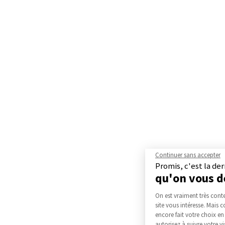
Continuer sans accepter
Promis, c'est la der
qu'on vous 
Plateforme d
On est vraiment très cont
site vous intéresse. Mais
encore fait votre choix en
autorisez à suivre votre 