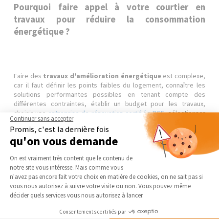
Pourquoi faire appel à votre courtier en
travaux pour réduire la consommation
énergétique ?
Faire des
travaux d'amélioration énergétique
est complexe,
car il faut définir les points faibles du logement, connaître les
solutions performantes possibles en tenant compte des
différentes contraintes, établir un budget pour les travaux,
choisir une
entreprise de rénovation certifiée RGE
, sélectionner
Continuer sans accepter
le devis travaux au meilleur prix et les matériaux, suivre le
Promis, c'est la dernière fois
chantier, demander les aides auxquelles on a droit… Autant de
qu'on vous demande
compétences transversales que possède votre
courtier en
travaux
!
Plateforme de Gestion du Consentement 
On est vraiment très content que le contenu de
notre site vous intéresse. Mais comme vous
Confier le projet de travaux énergétiques au courtier en
Axeptio consent
n'avez pas encore fait votre choix en matière de cookies, on ne sait pas si
travaux
vous garantit un
accompagnement sur mesure
de A à
vous nous autorisez à suivre votre visite ou non. Vous pouvez même
Z, un gain de temps et d'argent significatif, un chantier plus
décider quels services vous nous autorisez à lancer.
serein… En effet, notre expert dispose d'un
réseau
professionnel local
permettant de choisir les artisans qualifiés
Consentements certifiés par
et disponibles les plus à même de faire les travaux nécessaires