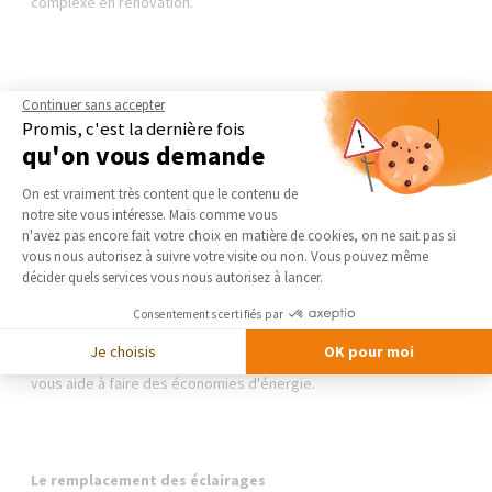
complexe en rénovation.
La pose d'un système de chauffage et d'eau chaude
Continuer sans accepter
performant et écologique
Promis, c'est la dernière fois
qu'on vous demande
Plateforme de Gestion du Consentement 
On est vraiment très content que le contenu de
notre site vous intéresse. Mais comme vous
Principale consommation d'énergie, le chauffage mérite un
Axeptio consent
n'avez pas encore fait votre choix en matière de cookies, on ne sait pas si
remplacement car on le néglige bien souvent dans une
vous nous autorisez à suivre votre visite ou non. Vous pouvez même
résidence secondaire et on se contente d'une cheminée ouverte
décider quels services vous nous autorisez à lancer.
et de convecteurs électriques. Ces solutions de chauffage sont
hyper énergivores, avec un rendement désastreux.
Installer
Consentements certifiés par
une pompe à chaleur aérothermique
(PAC air-air ou PAC air-
eau), un insert et/ou une chaudière nouvelle génération, des
Je choisis
OK pour moi
radiateurs à inertie, un ballon d'eau chaude thermodynamique…
vous aide à faire des économies d'énergie.
Le remplacement des éclairages