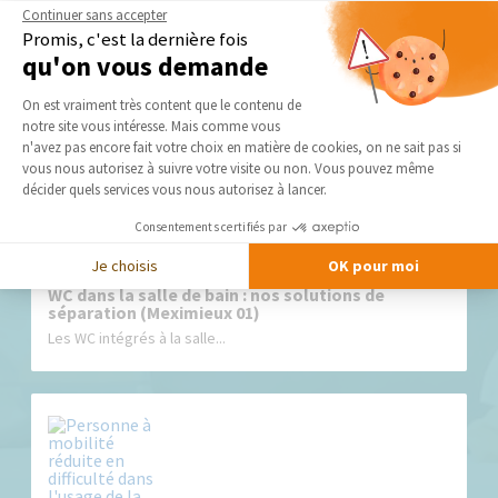
Continuer sans accepter
Promis, c'est la dernière fois
qu'on vous demande
Nos derniers conseils et actus
Plateforme de Gestion du Consentement 
On est vraiment très content que le contenu de
notre site vous intéresse. Mais comme vous
Axeptio consent
n'avez pas encore fait votre choix en matière de cookies, on ne sait pas si
vous nous autorisez à suivre votre visite ou non. Vous pouvez même
décider quels services vous nous autorisez à lancer.
Consentements certifiés par
Je choisis
OK pour moi
WC dans la salle de bain : nos solutions de
séparation (Meximieux 01)
Les WC intégrés à la salle...