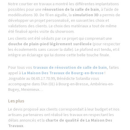
Notre courtier en travaux a montré les différentes implantations
possibles pour une
rénovation de la salle de bain
, à l’aide de
modélisations 3D. De fil en aiguille, la
simulation 3D
a permis de
développer un projet personnalisé, en suivant les choix et
validations des clients. Le choix des matériaux a tout de même
été finalisé après visite du showroom.
Les clients ont été séduits par ce projet qui comprenait une
douche de plain-pied légèrement surélevée
(pour respecter
les écoulements sans casser la dalle). Le plafond est tendu, et il
intègre un éclairage qui lui donne cette belle touche finale.
Pour tous vos
travaux de rénovation de salle de bain
, faites
appel à
La Maison Des Travaux de Bourg-en-Bresse
!
Joignable au 06.65.17.70.99, Bénédicte Solanilla vous
accompagne dans l'Ain (01) à Bourg-en-Bresse, Ambérieu-en-
Bugey, Meximieux…
Les plus
Le devis proposé aux clients correspondait à leur budget et nos
artisans partenaires ont réalisé les travaux en respectant les
délais annoncés et la
charte de qualité de La Maison Des
Travaux
.