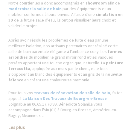
Notre courtier les a donc accompagnés en
showroom
afin de
moderniser la salle de bain
par des équipements et un
mobilier conformes à leurs envies. A l'aide d'une
simulation en
3D
de la future salle d'eau, ils ont pu visualiser leurs choix et
valider le projet.
Après avoir résolu les problèmes de fuite d'eau par une
meilleure isolation, nos artisans partenaires ont réalisé cette
salle de bain parentale élégante à l’ambiance cosy. Les
formes
arrondies
du mobilier, le grand miroir rond et les vasques
posées apportent une touche organique, naturelle. La
peinture
terracotta
, appliquée aux murs par le client, et le bois
s’opposent au blanc des équipements et au gris de la
nouvelle
faïence
en créant une chaleureuse harmonie.
Pour tous vos
travaux de rénovation de salle de bain
, faites
appel à
La Maison Des Travaux de Bourg-en-Bresse
!
Joignable au 06.65.17.70.99, Bénédicte Solanilla vous
accompagne dans l'Ain (01) à Bourg-en-Bresse, Ambérieu-en-
Bugey, Meximieux…
Les plus