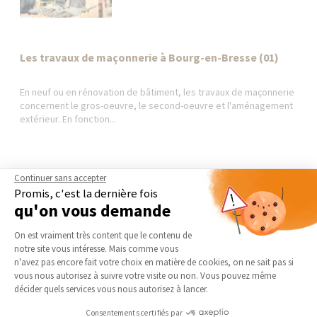
Les travaux de maçonnerie à Bourg-en-Bresse (01)
En neuf ou en rénovation de bâtiment, les travaux de maçonnerie
concernent le gros-oeuvre, le second-oeuvre et l'aménagement
extérieur. En fonction...
Continuer sans accepter
Promis, c'est la dernière fois
AGENCE DE BOURG-EN-
NOS DOMAINES
qu'on vous demande
BRESSE | AMBÉRIEU-EN-BUGEY
D’INTERVENTION
| MEXIMIEUX
Plateforme de Gestion du Consentement 
EXTENSION
On est vraiment très content que le contenu de
Qui sommes-nous
RÉNOVATION INTÉRIEURE
notre site vous intéresse. Mais comme vous
Actualités
Axeptio consent
n'avez pas encore fait votre choix en matière de cookies, on ne sait pas si
TRAVAUX EXTÉRIEURS
vous nous autorisez à suivre votre visite ou non. Vous pouvez même
Notre charte qualité
décider quels services vous nous autorisez à lancer.
NOS PARTENAIRES
Partenaires
Consentements certifiés par