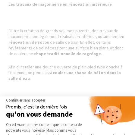
Les travaux de maçonnerie en rénovation intérieure
Outre la création de grands volumes ouverts, des travaux de
maçonnerie sont également réalisés en intérieur, notamment en
rénovation de sol
ou de salle de bain. En effet, certains
revêtements de sol nécessitent une surface bien plane et donc
de couler une
chape traditionnelle de ragréage
.
Afin d'installer une douche ouverte de plain-pied type douche à
l'italienne, on peut aussi
couler une chape de béton dans la
salle d'eau
.
Continuer sans accepter
Les travaux de maçonnerie en aménagement extérieur
Promis, c'est la dernière fois
qu'on vous demande
Plateforme de Gestion du Consentement 
On est vraiment très content que le contenu de
notre site vous intéresse. Mais comme vous
Enfin, il est courant de faire des
travaux de maçonnerie