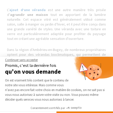
L’
ajout d’une véranda
est une autre manière très prisée
d’
agrandir une maison
tout en apportant de la lumière
naturelle. Cet espace vitré est généralement utilisé comme
salon, salle à manger ou jardin d’hiver, et il peut être conçu dans
une grande variété de styles. Une véranda avec une toiture en
verre est particulièrement adaptée pour profiter du paysage
tout en créant une agréable sensation d'ouverture.
Dans la région d’Ambérieu-en-Bugey, de nombreux propriétaires
optent pour des vérandas bioclimatiques, qui permettent de
bénéficier d’un confort thermique optimal tout en minimisant la
Continuer sans accepter
consommation d’énergie. Une attention particulière doit
Promis, c'est la dernière fois
toutefois être portée à l'isolation thermique pour éviter les
qu'on vous demande
ponts thermiques et maintenir une température agréable tout au
Plateforme de Gestion du Consentement 
long de l'année.
On est vraiment très content que le contenu de
notre site vous intéresse. Mais comme vous
Axeptio consent
n'avez pas encore fait votre choix en matière de cookies, on ne sait pas si
Mezzanine : exploiter la hauteur sous plafond
vous nous autorisez à suivre votre visite ou non. Vous pouvez même
décider quels services vous nous autorisez à lancer.
Consentements certifiés par