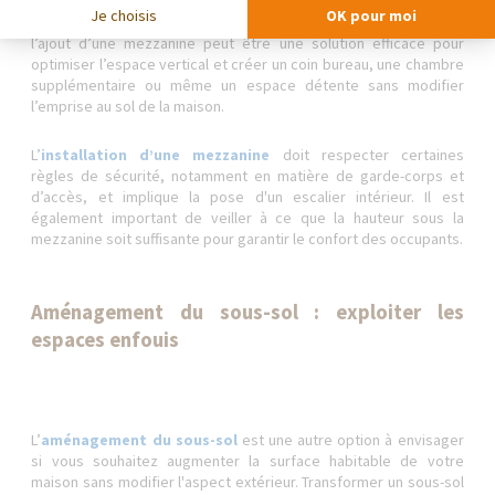
Je choisis
OK pour moi
Si votre maison possède une grande hauteur sous plafond,
l’ajout d’une mezzanine peut être une solution efficace pour
optimiser l’espace vertical et créer un coin bureau, une chambre
supplémentaire ou même un espace détente sans modifier
l’emprise au sol de la maison.
L’
installation d’une mezzanine
doit respecter certaines
règles de sécurité, notamment en matière de garde-corps et
d’accès, et implique la pose d'un escalier intérieur. Il est
également important de veiller à ce que la hauteur sous la
mezzanine soit suffisante pour garantir le confort des occupants.
Aménagement du sous-sol : exploiter les
espaces enfouis
L’
aménagement du sous-sol
est une autre option à envisager
si vous souhaitez augmenter la surface habitable de votre
maison sans modifier l'aspect extérieur. Transformer un sous-sol