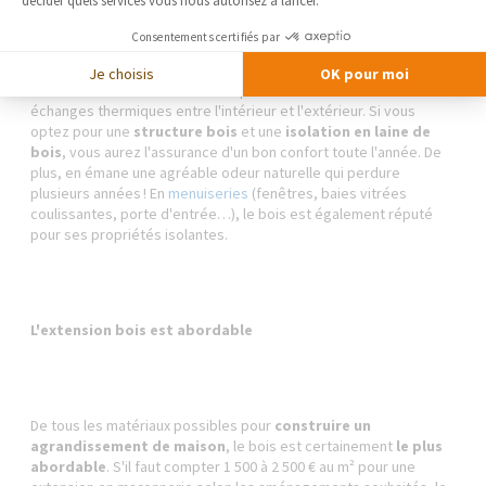
décider quels services vous nous autorisez à lancer.
Consentements certifiés par
Je choisis
OK pour moi
Le bois est un
isolant naturel
qui étouffe les bruits et réduit les
échanges thermiques entre l'intérieur et l'extérieur. Si vous
optez pour une
structure bois
et une
isolation en laine de
bois
, vous aurez l'assurance d'un bon confort toute l'année. De
plus, en émane une agréable odeur naturelle qui perdure
plusieurs années ! En
menuiseries
(fenêtres, baies vitrées
coulissantes, porte d'entrée…), le bois est également réputé
pour ses propriétés isolantes.
L'extension bois est abordable
De tous les matériaux possibles pour
construire un
agrandissement de maison
, le bois est certainement
le plus
abordable
. S'il faut compter 1 500 à 2 500 € au m² pour une