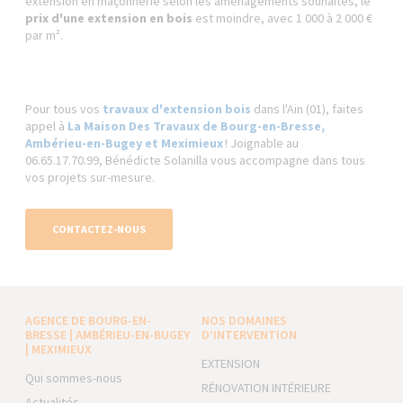
extension en maçonnerie selon les aménagements souhaités, le
prix d'une extension en bois
est moindre, avec 1 000 à 2 000 €
par m².
Pour tous vos
travaux d'extension bois
dans l'Ain (01), faites
appel à
La Maison Des Travaux de Bourg-en-Bresse,
Ambérieu-en-Bugey et Meximieux
! Joignable au
06.65.17.70.99, Bénédicte Solanilla vous accompagne dans tous
vos projets sur-mesure.
CONTACTEZ-NOUS
AGENCE DE BOURG-EN-
NOS DOMAINES
BRESSE | AMBÉRIEU-EN-BUGEY
D’INTERVENTION
| MEXIMIEUX
EXTENSION
Qui sommes-nous
RÉNOVATION INTÉRIEURE
Actualités