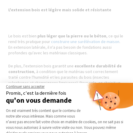
L'extension bois est légère mais solide et résistante
Le bois est bien
plus léger que la pierre ou le béton
, ce qui le
rend très pratique pour
construire une surélévation de maison
.
En extension latérale, il n'a pas besoin de fondations aussi
profondes qu'avec les matériaux classiques.
De plus, l'extension bois garantit une
excellente durabilité de
construction
, à condition que le matériau soit correctement
traité contre l'humidité et les parasites du bois (insectes
xylophages et champignons lignivores). Pour cela, on choisit un
Continuer sans accepter
bois de classe d'emploi 3 ou plus
, naturellement
Promis, c'est la dernière fois
imputrescible ou traité par autoclave (trempage) ou par
qu'on vous demande
rétification (cuisson haute température).
Plateforme de Gestion du Consentement 
On est vraiment très content que le contenu de
notre site vous intéresse. Mais comme vous
Axeptio consent
n'avez pas encore fait votre choix en matière de cookies, on ne sait pas si
L'extension bois vous garantit une bonne isolation
vous nous autorisez à suivre votre visite ou non. Vous pouvez même
thermique