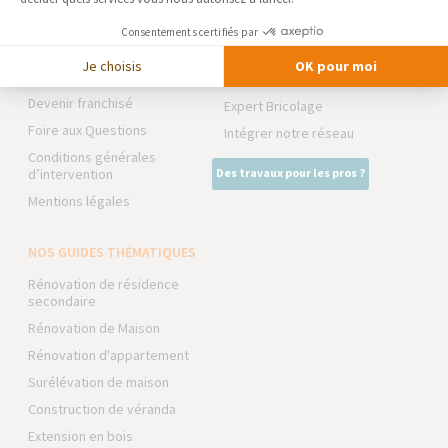
TRAVAUX EXTÉRIEURS
Notre charte qualité
Consentements certifiés par
NOS PARTENAIRES
Partenaires
Je choisis
OK pour moi
Trouver une agence
La Maison des Architectes
Devenir franchisé
Expert Bricolage
Foire aux Questions
Intégrer notre réseau
Conditions générales
d’intervention
Des travaux pour les pros ?
Mentions légales
NOS GUIDES THÉMATIQUES
Rénovation de résidence
secondaire
Rénovation de Maison
Rénovation d'appartement
Surélévation de maison
Construction de véranda
Extension en bois