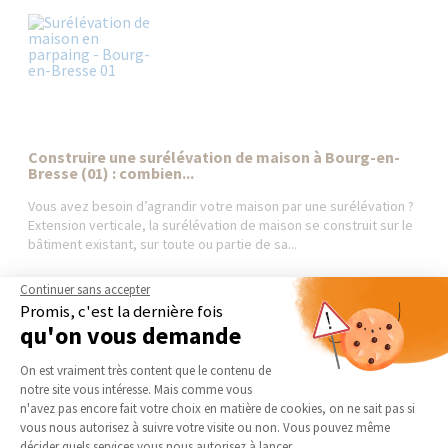
Construire une surélévation de maison à Bourg-en-
Bresse (01) : combien...
Vous avez besoin d’agrandir votre maison par une surélévation ?
Extension verticale, la surélévation de maison se construit sur le
bâtiment existant, sur toute ou partie de sa...
Continuer sans accepter
Promis, c'est la dernière fois
qu'on vous demande
AGENCE DE BOURG-EN-
NOS DOMAINES
Plateforme de Gestion du Consentement 
BRESSE | AMBÉRIEU-EN-BUGEY
D’INTERVENTION
On est vraiment très content que le contenu de
| MEXIMIEUX
notre site vous intéresse. Mais comme vous
EXTENSION
Axeptio consent
n'avez pas encore fait votre choix en matière de cookies, on ne sait pas si
Qui sommes-nous
RÉNOVATION INTÉRIEURE
vous nous autorisez à suivre votre visite ou non. Vous pouvez même
Actualités
décider quels services vous nous autorisez à lancer.