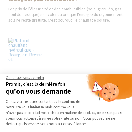
Les prix de l’électricité et des combustibles (bois, granulés, gaz,
fioul domestique) s’envolent alors que l'énergie du rayonnement
solaire reste gratuite. C'est pourquoi le chauffage solaire...
Continuer sans accepter
Tout savoir sur le plafond chauffant : un mode de
Promis, c'est la dernière fois
chauffage performant...
qu'on vous demande
En prévision des longs mois d’hiver, vous êtes en quête d’un
Plateforme de Gestion du Consentement 
chauffage agréable et performant ? Le plafond chauffant est
On est vraiment très content que le contenu de
certainement pour vous. Nous parvenant des régions...
notre site vous intéresse. Mais comme vous
Axeptio consent
n'avez pas encore fait votre choix en matière de cookies, on ne sait pas si
vous nous autorisez à suivre votre visite ou non. Vous pouvez même
décider quels services vous nous autorisez à lancer.