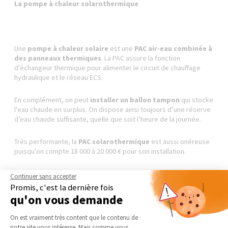
La pompe à chaleur solarothermique
Une
pompe à chaleur solaire
est une
PAC air-eau combinée à
des panneaux thermiques
. La PAC assure la fonction
d'échangeur thermique pour alimenter le circuit de chauffage
hydraulique et le réseau ECS.
En complément, on peut
installer un ballon tampon
qui stocke
l'eau chaude en surplus. On dispose ainsi toujours d’une réserve
d’eau chaude suffisante, quelle que soit l’heure de la journée.
Très performante, la
PAC solarothermique
est aussi onéreuse
puisqu'on compte 18 000 à 20 000 € pour son installation.
Continuer sans accepter
Promis, c'est la dernière fois
Le plancher solaire
qu'on vous demande
Plateforme de Gestion du Consentement 
On est vraiment très content que le contenu de
notre site vous intéresse. Mais comme vous