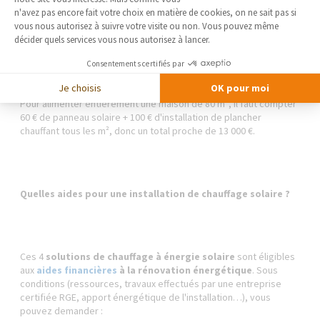
Axeptio consent
n'avez pas encore fait votre choix en matière de cookies, on ne sait pas si
Ce
plancher chauffant hydraulique à énergie solaire
utilise la
vous nous autorisez à suivre votre visite ou non. Vous pouvez même
chaleur captée par des
panneaux thermiques
puis restituée au
décider quels services vous nous autorisez à lancer.
fluide caloporteur. Comme tous les planchers chauffants, le
plancher solaire
offre une chaleur douce et homogène dans les
Consentements certifiés par
pièces où il est installé.
Je choisis
OK pour moi
Pour alimenter entièrement une maison de 80 m², il faut compter
60 € de panneau solaire + 100 € d'installation de plancher
chauffant tous les m², donc un total proche de 13 000 €.
Quelles aides pour une installation de chauffage solaire ?
Ces 4
solutions de chauffage à énergie solaire
sont éligibles
aux
aides financières
à la rénovation énergétique
. Sous
conditions (ressources, travaux effectués par une entreprise
certifiée RGE, apport énergétique de l'installation…), vous
pouvez demander :