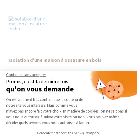
Isolation d’une maison à ossature en bois
Si vous êtes sensible à l’écologie, vous avez certainement déjà
Continuer sans accepter
été séduit par les maisons à ossature en bois. Non seulement
Promis, c'est la dernière fois
elles sont esthétiques, mais le bois qui est un...
qu'on vous demande
Plateforme de Gestion du Consentement 
On est vraiment très content que le contenu de
notre site vous intéresse. Mais comme vous
Axeptio consent
n'avez pas encore fait votre choix en matière de cookies, on ne sait pas si
vous nous autorisez à suivre votre visite ou non. Vous pouvez même
décider quels services vous nous autorisez à lancer.
Consentements certifiés par