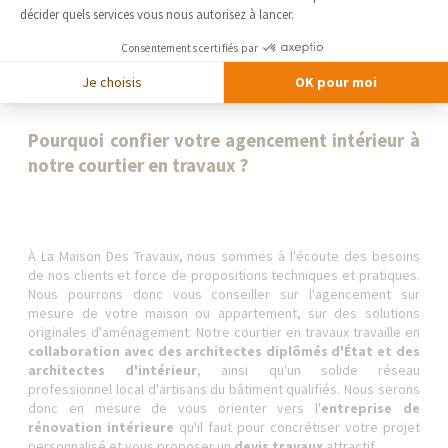
décider quels services vous nous autorisez à lancer.
choix des matériaux que des dimensions et de la forme du
meuble. Il peut créer une bibliothèque, un combiné
meuble TV-
Consentements certifiés par
bibliothèque
, des étagères murales, le dressing de vos rêves,
etc.
Je choisis
OK pour moi
Pourquoi confier votre agencement intérieur à
notre courtier en travaux ?
À La Maison Des Travaux, nous sommes à l'écoute des besoins
de nos clients et force de propositions techniques et pratiques.
Nous pourrons donc vous conseiller sur l'agencement sur
mesure de votre maison ou appartement, sur des solutions
originales d'aménagement. Notre courtier en travaux travaille en
collaboration avec des architectes diplômés d'État et des
architectes d'intérieur
, ainsi qu'un solide réseau
professionnel local d'artisans du bâtiment qualifiés. Nous serons
donc en mesure de vous orienter vers l'
entreprise de
rénovation intérieure
qu'il faut pour concrétiser votre projet
personnalisé et vous proposer un
devis travaux
attractif.