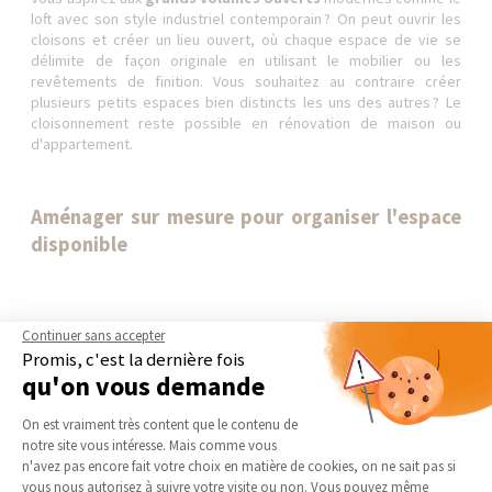
loft avec son style industriel contemporain ? On peut ouvrir les
cloisons et créer un lieu ouvert, où chaque espace de vie se
délimite de façon originale en utilisant le mobilier ou les
revêtements de finition. Vous souhaitez au contraire créer
plusieurs petits espaces bien distincts les uns des autres ? Le
cloisonnement reste possible en rénovation de maison ou
d'appartement.
Aménager sur mesure pour organiser l'espace
disponible
Continuer sans accepter
Au-delà de l'
agencement des pièces
général, l'
aménagement
Promis, c'est la dernière fois
sur mesure
s'adapte à vos besoins particuliers. On en profite
qu'on vous demande
pour
installer des rangements personnalisés
, du
dressing
d'entrée
au placard de la chambre d'enfant, en passant par
Plateforme de Gestion du Consentement 
On est vraiment très content que le contenu de
l'exploitation de l'espace sous l'escalier intérieur, du recoin
notre site vous intéresse. Mais comme vous
perdu de la salle de bain, des combles habitables ou du souplex.
Axeptio consent
n'avez pas encore fait votre choix en matière de cookies, on ne sait pas si
Le
mobilier fabriqué sur mesure
par un artisan menuisier ou
vous nous autorisez à suivre votre visite ou non. Vous pouvez même
métallier offre une infinité de possibilités techniques, tant sur le