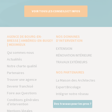
VOIR TOUS LES CONSEILS ET INFOS
AGENCE DE BOURG-EN-
NOS DOMAINES
BRESSE | AMBÉRIEU-EN-BUGEY
D’INTERVENTION
| MEXIMIEUX
EXTENSION
Qui sommes-nous
RÉNOVATION INTÉRIEURE
Actualités
TRAVAUX EXTÉRIEURS
Notre charte qualité
NOS PARTENAIRES
Partenaires
Trouver une agence
La Maison des Architectes
Devenir franchisé
Expert Bricolage
Foire aux Questions
Intégrer notre réseau
Conditions générales
d’intervention
Des travaux pour les pros ?
Mentions légales