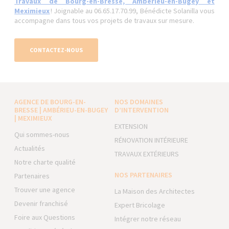
Travaux de Bourg-en-Bresse, Ambérieu-en-Bugey et
Meximieux
! Joignable au 06.65.17.70.99, Bénédicte Solanilla vous
accompagne dans tous vos projets de travaux sur mesure.
CONTACTEZ-NOUS
AGENCE DE BOURG-EN-
NOS DOMAINES
BRESSE | AMBÉRIEU-EN-BUGEY
D’INTERVENTION
| MEXIMIEUX
EXTENSION
Qui sommes-nous
RÉNOVATION INTÉRIEURE
Actualités
TRAVAUX EXTÉRIEURS
Notre charte qualité
NOS PARTENAIRES
Partenaires
Trouver une agence
La Maison des Architectes
Devenir franchisé
Expert Bricolage
Foire aux Questions
Intégrer notre réseau