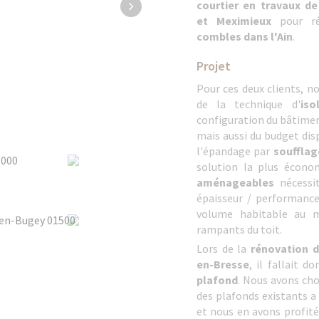
courtier en travaux d
et Meximieux
pour ré
combles dans l'Ain
.
Projet
Pour ces deux clients, n
de la technique d'
iso
configuration du bâtimen
mais aussi du budget dis
l'épandage par
soufflag
solution la plus écono
aménageables
nécessit
épaisseur / performance 
volume habitable au m
rampants du toit.
Lors de la
rénovation 
en-Bresse
, il fallait d
plafond
. Nous avons choi
des plafonds existants 
et nous en avons profité