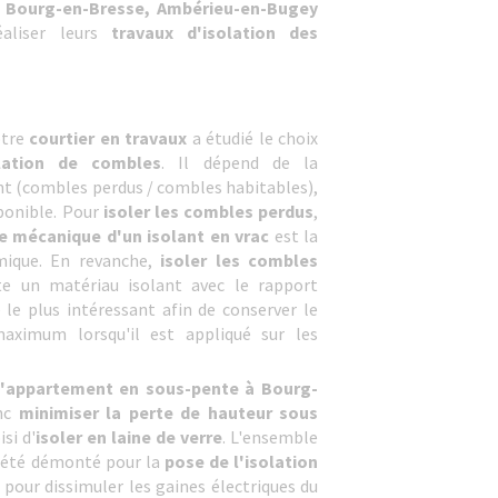
e Bourg-en-Bresse, Ambérieu-en-Bugey
aliser leurs
travaux d'isolation des
otre
courtier en travaux
a étudié le choix
lation de combles
. Il dépend de la
t (combles perdus / combles habitables),
ponible. Pour
isoler les combles perdus
,
e mécanique d'un isolant en vrac
est la
mique. En revanche,
isoler les combles
e un matériau isolant avec le rapport
le plus intéressant afin de conserver le
aximum lorsqu'il est appliqué sur les
d'appartement en sous-pente à Bourg-
onc
minimiser la perte de hauteur sous
si d'
isoler en laine de verre
. L'ensemble
a été démonté pour la
pose de l'isolation
 pour dissimuler les gaines électriques du