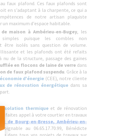
au faux plafond. Ces faux plafonds sont
oit en s'adaptant à la charpente, ce qui a
ompétences de notre artisan plaquiste
er un maximum d'espace habitable.
n de maison à Ambérieu-en-Bugey
, les
s simples puisque les combles non
 être isolés sans question de volume.
illissante et les plafonds ont été refaits
 nu de la structure, passage des gaines
ufflée en flocons de laine de verre
dans
tion de faux plafond suspendu
. Grâce à la
d'économie d'énergie
(CEE), notre cliente
ux de rénovation énergétique
dans sa
part.
d'isolation thermique
et de rénovation
1), faites appel à votre courtier en travaux
ux de Bourg-en-Bresse, Ambérieu-en-
 Joignable au 06.65.17.70.99, Bénédicte
 Personnalisez vos Options
ne dans tous vos projets de travaux sur