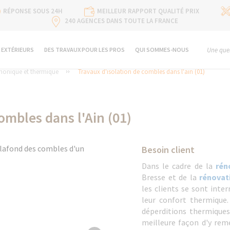
RÉPONSE SOUS 24H
MEILLEUR RAPPORT QUALITÉ PRIX
240 AGENCES DANS TOUTE LA FRANCE
 EXTÉRIEURS
DES TRAVAUX POUR LES PROS
QUI SOMMES-NOUS
Une ques
phonique et thermique
Travaux d'isolation de combles dans l'ain (01)
ombles dans l'Ain (01)
Besoin client
Dans le cadre de la
rén
Bresse et de la
rénovat
les clients se sont inte
leur confort thermique.
déperditions thermique
meilleure façon d'y remé