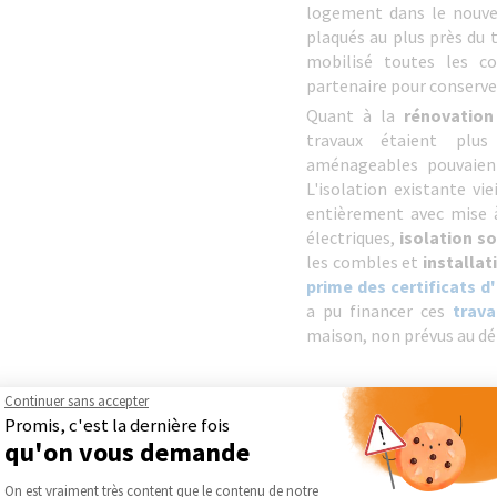
logement dans le nouve
plaqués au plus près du t
mobilisé toutes les c
partenaire pour conserv
Quant à la
rénovatio
travaux étaient plu
aménageables pouvaient
L'isolation existante vie
entièrement avec mise à
électriques,
isolation so
les combles et
installa
prime des certificats 
a pu financer ces
trava
maison, non prévus au dé
Pour tous vos
travaux 
Continuer sans accepter
énergétique dans l'Ain (0
Promis, c'est la dernière fois
à
La Maison Des Trava
qu'on vous demande
Bugey et Meximieux
!
Plateforme de Gestion du Consentement :
On est vraiment très content que le contenu de notre
Solanilla vous accompag