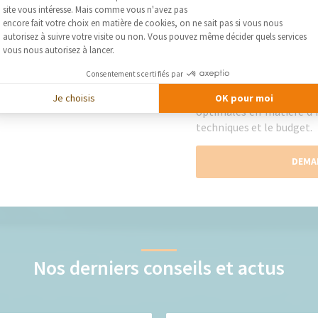
site vous intéresse. Mais comme vous n'avez pas
mesure.
Axeptio consent
encore fait votre choix en matière de cookies, on ne sait pas si vous nous
autorisez à suivre votre visite ou non. Vous pouvez même décider quels services
Les plus
vous nous autorisez à lancer.
Sur ces deux projets de
tr
Consentements certifiés par
notre courtier en tra
d'orienter les clients s
Je choisis
OK pour moi
optimales en matière d'i
techniques et le budget.
DEMA
Nos derniers conseils et actus