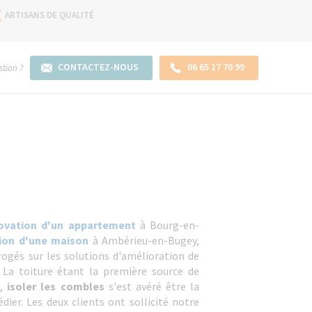
ARTISANS DE QUALITÉ
CONTACTEZ-NOUS
06 65 17 70 99
tion ?
ovation d'un appartement
à Bourg-en-
ion d'une maison
à Ambérieu-en-Bugey,
rrogés sur les solutions d'amélioration de
 La toiture étant la première source de
s,
isoler les combles
s'est avéré être la
dier. Les deux clients ont sollicité notre